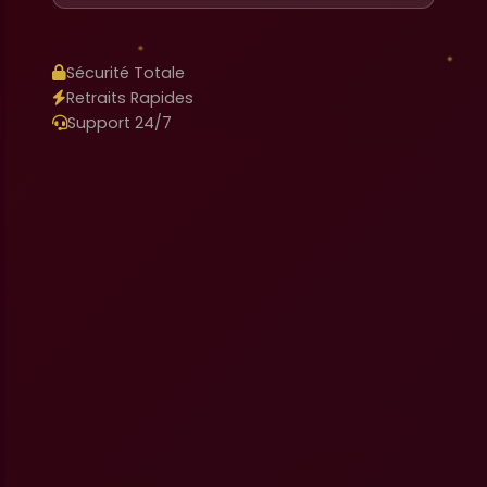
Sécurité Totale
Retraits Rapides
Support 24/7