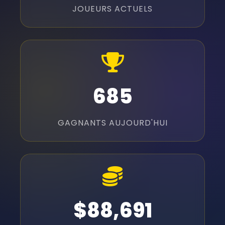
JOUEURS ACTUELS
713
GAGNANTS AUJOURD'HUI
$92,677