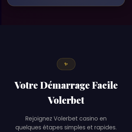
✨
Votre Démarrage Facile
Volerbet
Rejoignez Volerbet casino en
quelques étapes simples et rapides.