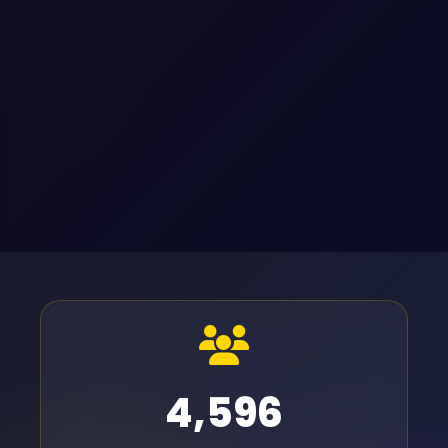
4,769