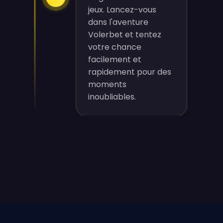
jeux. Lancez-vous
dans l'aventure
Volerbet et tentez
votre chance
facilement et
rapidement pour des
moments
inoubliables.