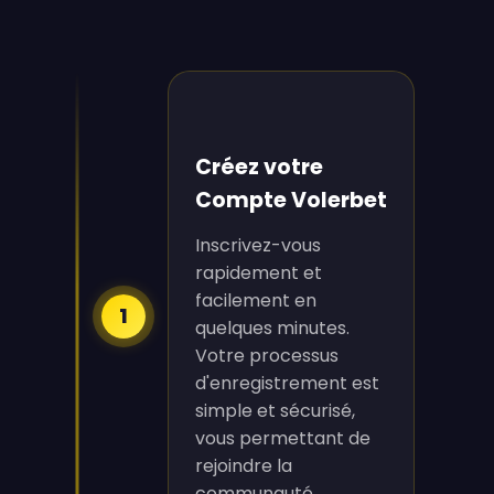
Créez votre
Compte Volerbet
Inscrivez-vous
rapidement et
facilement en
1
quelques minutes.
Votre processus
d'enregistrement est
simple et sécurisé,
vous permettant de
rejoindre la
communauté