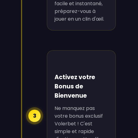
facile et instantané,
préparez-vous à
jouer en un clin d'œil.
Activez votre
Bonus de
Bienvenue
Ne manquez pas
3
votre bonus exclusif
Volerbet ! C'est
simple et rapide