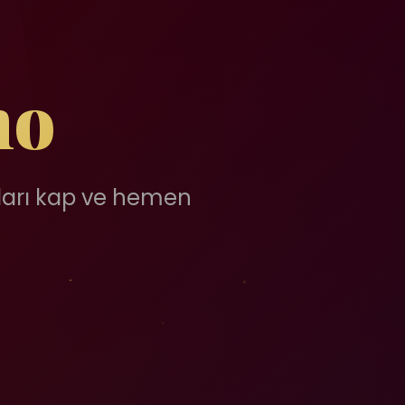
no
sları kap ve hemen